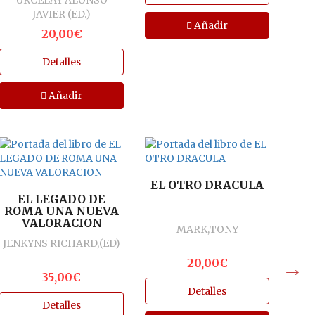
URCELAY ALONSO
REORGANIZACION
JAVIER (ED.)
DEL CARLISMO EN
Añadir
LA ESPAÑA...
20,00€
Detalles
Añadir
E
SEL
FI
EL OTRO DRACULA
EL LEGADO DE
S
ROMA UNA NUEVA
VALORACION
MARK,TONY
JENKYNS RICHARD,(ED)
20,00€
35,00€
Detalles
Detalles