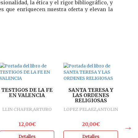
nalidad, la ética y el rigor bibliográfico, y
s que enriquecen nuestra oferta y elevan la
EN
I
E
TESTIGOS DE LA FE
SANTA TERESA Y
GO
U
EN VALENCIA
LAS ORDENES
RELIGIOSAS
LLIN CHAFER,ARTURO
LOPEZ PELAEZ,ANTOLIN
12,00€
20,00€
Detalles
Detalles