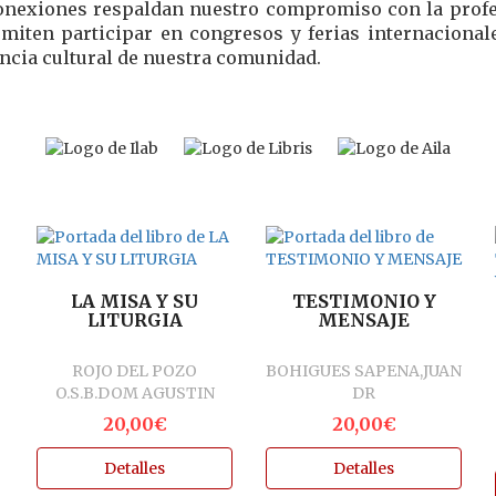
onexiones respaldan nuestro compromiso con la profesio
miten participar en congresos y ferias internacionale
ncia cultural de nuestra comunidad.
LA MISA Y SU
TESTIMONIO Y
LITURGIA
MENSAJE
ROJO DEL POZO
BOHIGUES SAPENA,JUAN
O.S.B.DOM AGUSTIN
DR
20,00€
20,00€
L
Detalles
Detalles