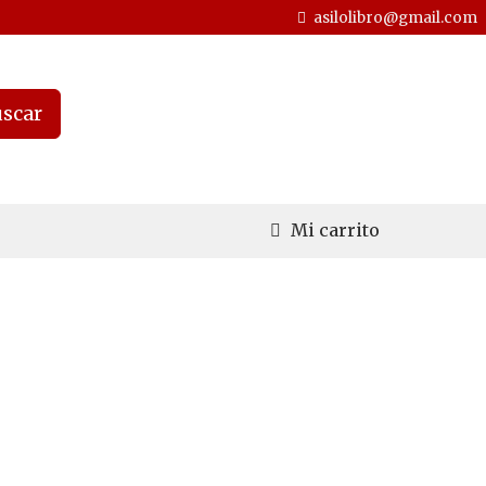
asilolibro@gmail.com
scar
Mi carrito