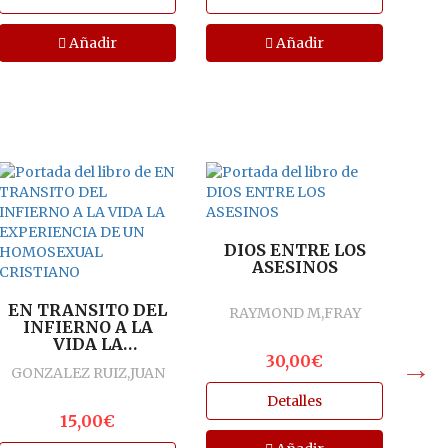
Añadir
Añadir
C
R
RO
DIOS ENTRE LOS
CR
ASESINOS
V
EN TRANSITO DEL
RAYMOND M,FRAY
INFIERNO A LA
VIDA LA
EXPERIENCIA DE
30,00€
GONZALEZ RUIZ,JUAN
UN HOMOSEXUAL
CRISTIANO
Detalles
15,00€