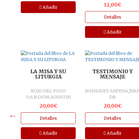
12,00€
Añadir
Detalles
Añadir
LA MISA Y SU
TESTIMONIO Y
LITURGIA
MENSAJE
ROJO DEL POZO
BOHIGUES SAPENA,JUA
IOS
O.S.B.DOM AGUSTIN
DR
A Y
20,00€
20,00€
 DEL
DEL
NARD
Detalles
Detalles
Añadir
Añadir