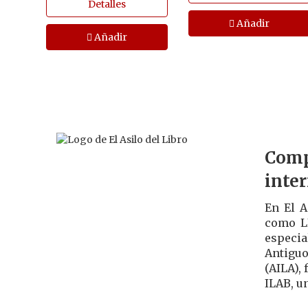
Detalles
Añadir
Añadir
Comp
inte
En El A
como LI
especia
Antiguo
(AILA),
ILAB, u