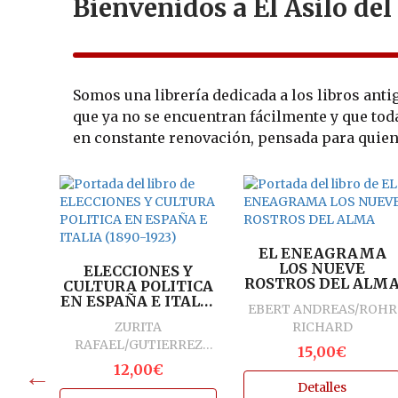
Bienvenidos a El Asilo del
Somos una librería dedicada a los libros ant
que ya no se encuentran fácilmente y que tod
en constante renovación, pensada para quienes
Y
EL ENEAGRAMA
A
LOS NUEVE
ELECCIONES Y
ROSTROS DEL ALM
CULTURA POLITICA
EN ESPAÑA E ITALIA
I
EBERT ANDREAS/ROHR
(1890-1923)
ZURITA
RICHARD
RAFAEL/GUTIERREZ
15,00€
ANA ROSA/CAMURRI
12,00€
RENATO (EDS)
Detalles