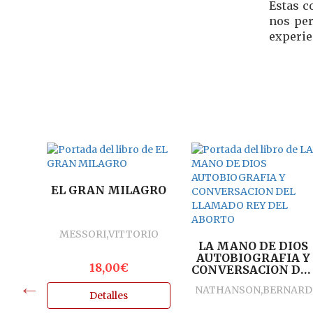
Estas c
nos per
experie
EL GRAN MILAGRO
OS
MESSORI,VITTORIO
LA MANO DE DIOS
NUEL
AUTOBIOGRAFIA Y
18,00€
CONVERSACION DE
LLAMADO REY DEL
NATHANSON,BERNARD
ABORTO
Detalles