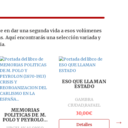
ste en dar una segunda vida a esos volúmenes
as. Aquí encontrarás una selección variada y
ia.
L
RE
ESO QUE LLAMAN
P
ESTADO
GAMBRA
CIUDAD,RAFAEL
MEMORIAS
30,00€
POLITICAS DE M.
POLO Y PEYROLON
(1870-1913) CRISIS Y
Detalles