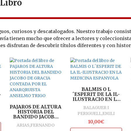
 Libro
iguos, curiosos y descatalogados. Nuestro trabajo consi
avía tienen mucho que ofrecer a lectores y coleccionist
 disfrutan de descubrir títulos diferentes y con histor
BALMIS O L
A
´ESPERIT DE LA IL-
ILUSTRACIO EN LA
MEDICINA
PAJAROS DE ALTURA
BALAGUER I
ESPANYOLA
HISTORIA DEL
PERIGUELL,EMILI
BANDIDO JACOBO
DE GRACIA
10,00€
ARIAS,FERNANDO
CONTADA POR EL