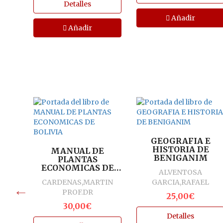
Detalles
Añadir
Añadir
GEOGRAFIA E
HISTORIA DE
OS
MANUAL DE
BENIGANIM
UNAL
PLANTAS
CION
ECONOMICAS DE
ALVENTOSA
BOLIVIA
M
CARDENAS,MARTIN
GARCIA,RAFAEL
PROF.DR
25,00€
30,00€
Detalles