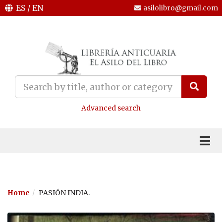
ES
/
EN
asilolibro@gmail.com
Advanced search
Home
PASIÓN INDIA.