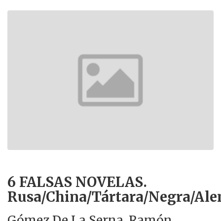
6 FALSAS NOVELAS.
Rusa/China/Tártara/Negra/Al
Gómez De La Serna, Ramón.