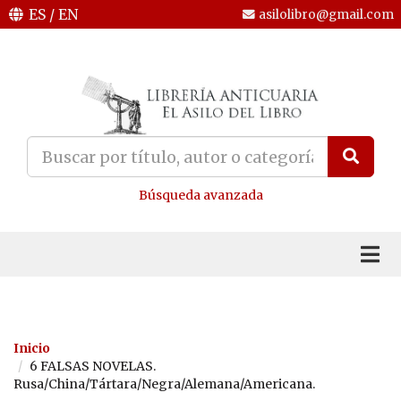
ES
/
EN
asilolibro@gmail.com
Búsqueda avanzada
Inicio
6 FALSAS NOVELAS.
Rusa/China/Tártara/Negra/Alemana/Americana.