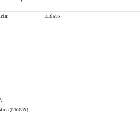
cia:
0.16855
.
tica.(0.16855)