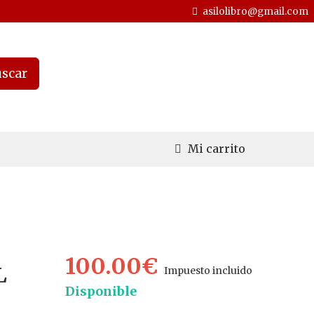
asilolibro@gmail.com
scar
Mi carrito
100.00€
L
Impuesto incluido
Disponible