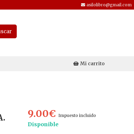
asilolibro@gmail.com
scar
Mi carrito
9.00€
.
Impuesto incluido
Disponible