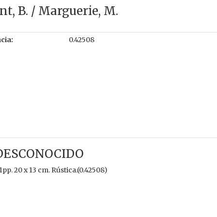
t, B. / Marguerie, M.
cia:
0.42508
 DESCONOCIDO
1pp. 20 x 13 cm. Rústica.(0.42508)