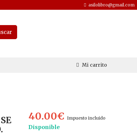
asilolibro@gmail.com
scar
Mi carrito
40.00€
 SE
Impuesto incluido
Disponible
.