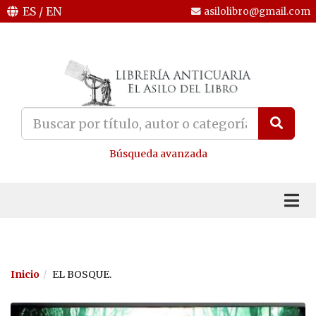
ES
/
EN
asilolibro@gmail.com
Búsqueda avanzada
Inicio
EL BOSQUE.