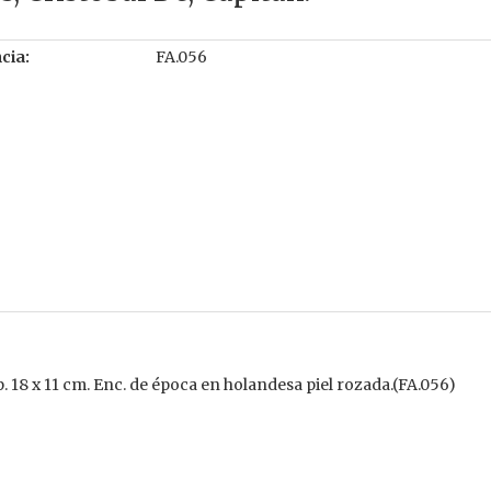
cia:
FA.056
 18 x 11 cm. Enc. de época en holandesa piel rozada.(FA.056)