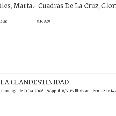
les, Marta.- Cuadras De La Cruz, Glori
cia:
0.16829
 LA CLANDESTINIDAD.
antiago de Cuba. 2006. 158pp. Il. B/N. Ex libris ant. Prop. 21 x 14