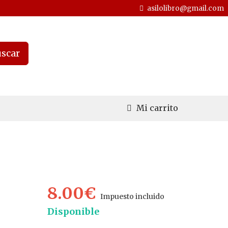
asilolibro@gmail.com
scar
Mi carrito
8.00€
Impuesto incluido
Disponible