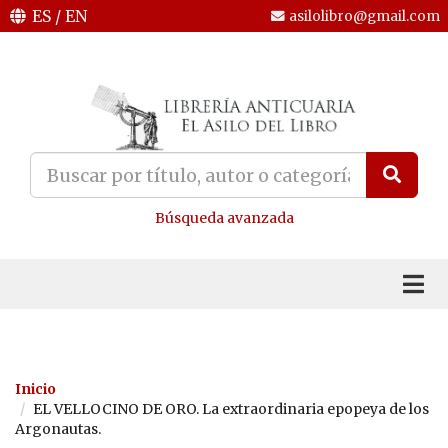
ES
/
EN
asilolibro@gmail.com
Búsqueda avanzada
Inicio
EL VELLOCINO DE ORO. La extraordinaria epopeya de los
Argonautas.