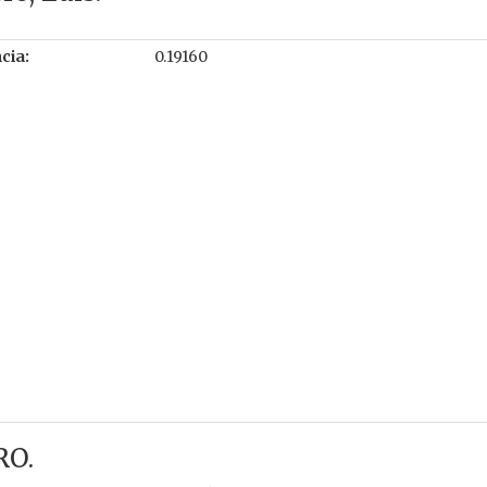
cia:
0.19160
RO.