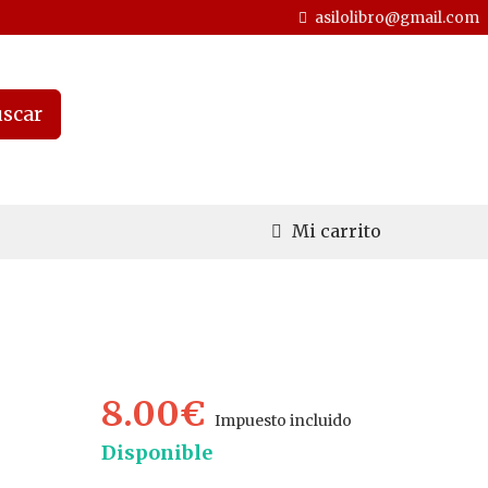
asilolibro@gmail.com
scar
Mi carrito
8.00€
Impuesto incluido
Disponible