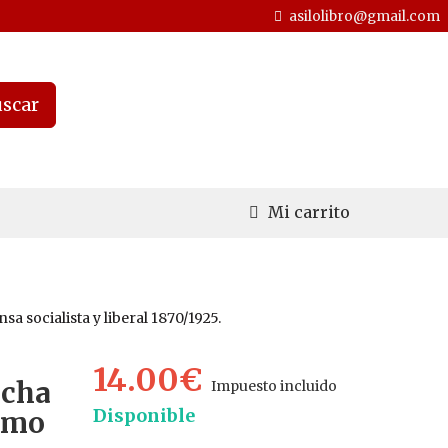
asilolibro@gmail.com
scar
Mi carrito
sa socialista y liberal 1870/1925.
14.00€
ucha
Impuesto incluido
Disponible
ismo