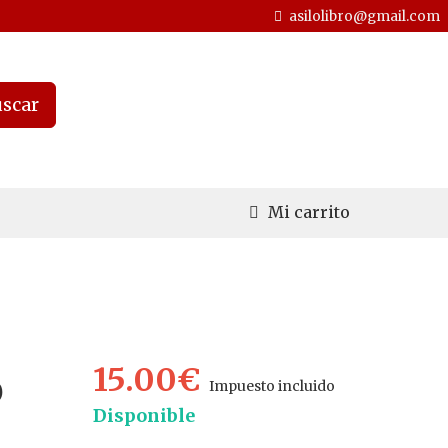
asilolibro@gmail.com
scar
Mi carrito
15.00€
O
Impuesto incluido
Disponible