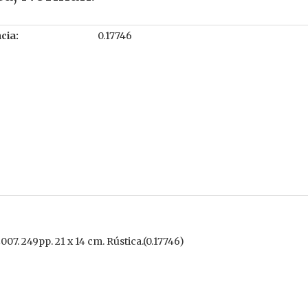
cia:
0.17746
07. 249pp. 21 x 14 cm. Rústica.(0.17746)