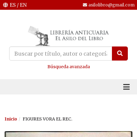
ES
/
EN
asilolibro@gmail.com
Búsqueda avanzada
Inicio
FIGURES VORA EL REC.