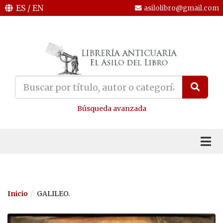
ES
/
EN
asilolibro@gmail.com
Búsqueda avanzada
Inicio
GALILEO.