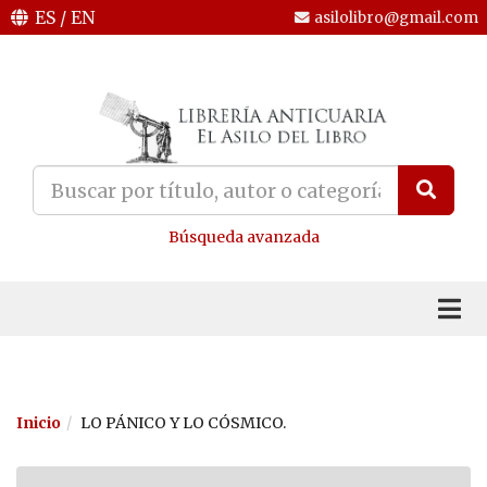
ES
/
EN
asilolibro@gmail.com
Búsqueda avanzada
Inicio
LO PÁNICO Y LO CÓSMICO.