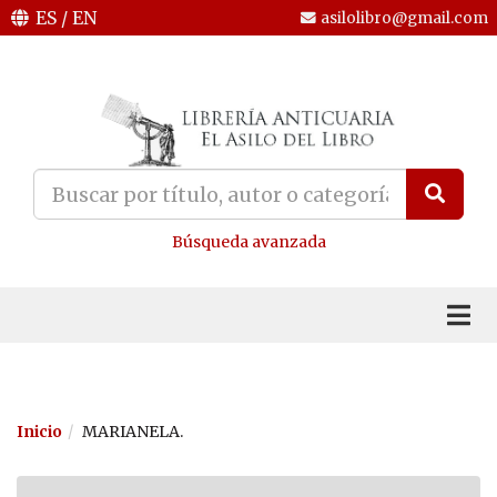
ES
/
EN
asilolibro@gmail.com
Búsqueda avanzada
Inicio
MARIANELA.