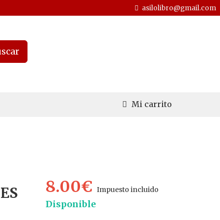
asilolibro@gmail.com
scar
Mi carrito
8.00€
NES
Impuesto incluido
Disponible