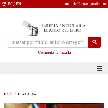
ES
/
EN
asilolibro@gmail.com
Búsqueda avanzada
Inicio
PIGTOPIA.