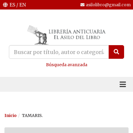
ES
/
EN
asilolibro@gmail.com
Búsqueda avanzada
Inicio
TAMARIS.