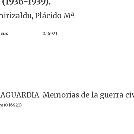
l (1936-1939).
mirizaldu, Plácido Mª.
cia:
0.16921
ARDIA. Memorias de la guerra civil
a.(0.16921)