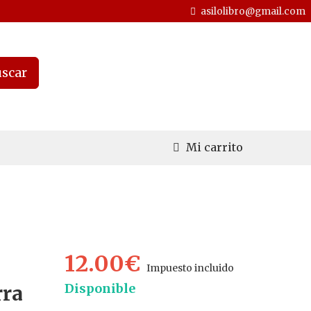
asilolibro@gmail.com
scar
Mi carrito
12.00€
Impuesto incluido
Disponible
rra