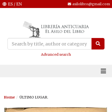
ES
/
EN
asilolibro@gmail.com
Advanced search
Home
ÚLTIMO LUGAR.